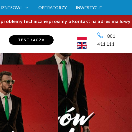
BIZNESOWI
OPERATORZY
INWESTYCJE
roblemy techniczne prosimy o kontakt na adres mailowy bok
801
TEST ŁĄCZA
411 111