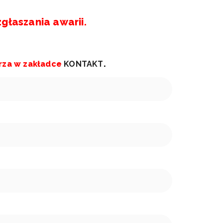
głaszania awarii.
arza w zakładce
KONTAKT
.