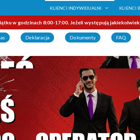
KLIENCI INDYWIDUALNI
KLIENCI 
ku w godzinach 8:00-17:00. Jeżeli występują jakiekolwiek p
as
Deklaracja
Dokumenty
FAQ