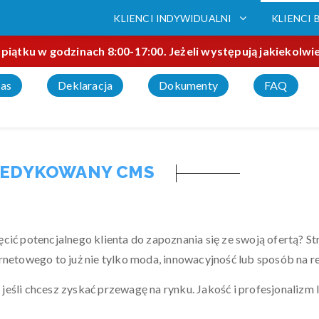
KLIENCI INDYWIDUALNI
KLIENCI 
 piątku w godzinach 8:00-17:00. Jeżeli występują jakiekol
as
Deklaracja
Dokumenty
FAQ
EDYKOWANY CMS
cić potencjalnego klienta do zapoznania się ze swoją ofertą? S
ernetowego to już nie tylko moda, innowacyjność lub sposób na 
eśli chcesz zyskać przewagę na rynku. Jakość i profesjonalizm l