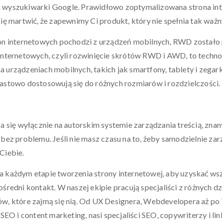
 wyszukiwarki Google. Prawidłowo zoptymalizowana strona in
ię martwić, że zapewnimy Ci produkt, który nie spełnia tak waż
on internetowych pochodzi z urządzeń mobilnych, RWD zostało 
nternetowych, czyli rozwinięcie skrótów RWD i AWD, to technolo
 urządzeniach mobilnych, takich jak smartfony, tablety i zeg
astowo dostosowują się do różnych rozmiarów i rozdzielczości.
a się wyłącznie na autorskim systemie zarządzania treścią, zn
bez problemu. Jeśli nie masz czasu na to, żeby samodzielnie z
Ciebie.
 każdym etapie tworzenia strony internetowej, aby uzyskać wsz
redni kontakt. W naszej ekipie pracują specjaliści z różnych dz
, które zajmą się nią. Od UX Designera, Webdevelopera aż po 
EO i content marketing, nasi specjaliści SEO, copywriterzy i lin