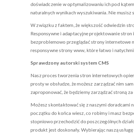
doświadczenie w optymalizowaniu ich pod kątem
naturalnych wynikach wyszukiwania. Nie musisz s
W związku z faktem, że większość odwiedzin str
Responsywne i adaptacyjne projektowanie stron i
bezproblemowo przeglądać strony internetowe na
responsywne strony www, które łatwo i natychmi
Sprawdzony autorski system CMS
Nasz proces tworzenia stron internetowych opier
prosty w obsłudze, że możesz zarządzać nim sam 
zaproponować, że będziemy zarządzać stroną za 
Możesz skontaktować się z naszymi doradcami na
początku do końca wiesz, co robimy i masz bezpoś
stopniowo przechodzić do poszczególnych działów
produkt jest doskonały. Wybierając naszą usługę S