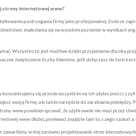
nej strony internetowej www?
tałtowaniu postrzegania firmy jako profesjonalnej. Dobrze za
ieństwo znalezienia się na wysokim poziomie w wynikach organ
mać. Wszystko to jest możliwe dzięki przyjaznemu dla oka proj
aczne zwiększenie liczby klientów, jeśli dołączysz do tych korz
koncentrujemy się przede wszystkim na ich użyteczności, czyl
jesz swoją firmę, ale także narzędzie do zarabiania pieniędzy. 
rony www powinien sprawić, że użytkownik nie musi przez chwilę 
ernetowej www dłużej, ponieważ znajdzie tam to, czego szukał, a 
, że zawarliśmy w niej zarówno projektowanie stron internetowy