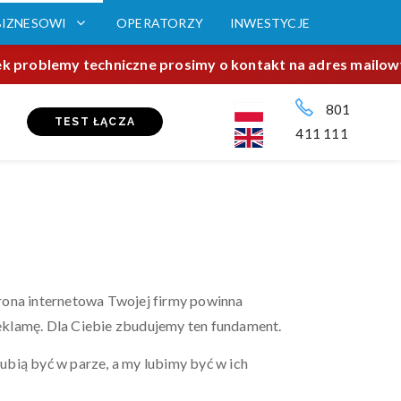
BIZNESOWI
OPERATORZY
INWESTYCJE
wiek problemy techniczne prosimy o kontakt na adres mailo
801
TEST ŁĄCZA
411 111
trona internetowa Twojej firmy powinna
reklamę. Dla Ciebie zbudujemy ten fundament.
ubią być w parze, a my lubimy być w ich