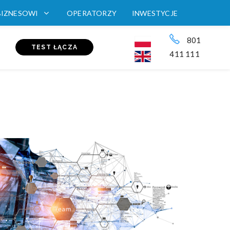
BIZNESOWI
OPERATORZY
INWESTYCJE
801
TEST ŁĄCZA
411 111