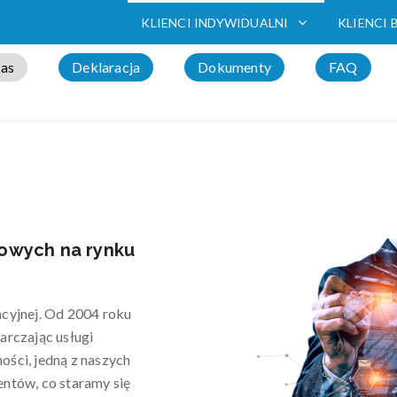
KLIENCI INDYWIDUALNI
KLIENCI 
as
Deklaracja
Dokumenty
FAQ
towych na rynku
acyjnej. Od 2004 roku
arczając usługi
ości, jedną z naszych
entów, co staramy się