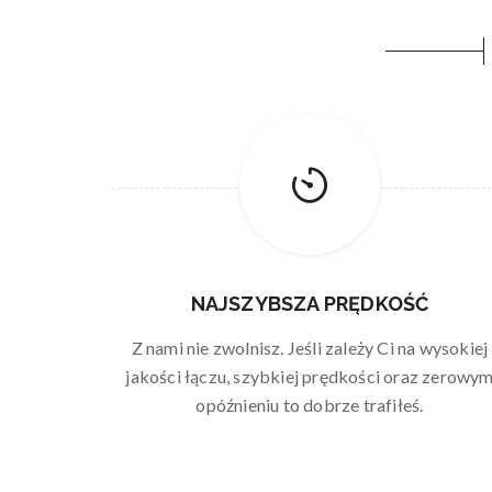
NAJSZYBSZA PRĘDKOŚĆ
Z nami nie zwolnisz. Jeśli zależy Ci na wysokiej
jakości łączu, szybkiej prędkości oraz zerowy
opóźnieniu to dobrze trafiłeś.