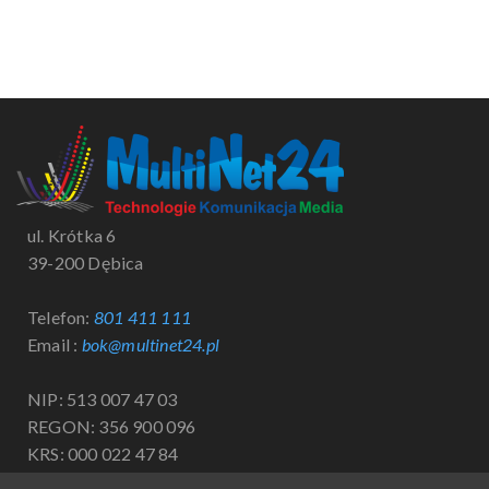
ul. Krótka 6
39-200 Dębica
Telefon:
801 411 111
Email :
bok@multinet24.pl
NIP: 513 007 47 03
REGON: 356 900 096
KRS: 000 022 47 84