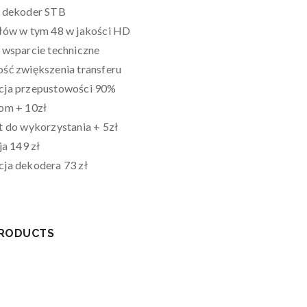
 dekoder STB
łów w tym 48 w jakości HD
 wsparcie techniczne
ść zwiększenia transferu
ja przepustowości 90%
om + 10zł
t do wykorzystania + 5zł
ja 149 zł
ja dekodera 73 zł
PRODUCTS