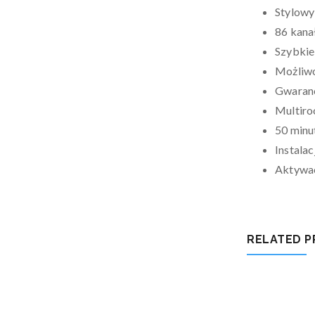
Stylowy
86 kana
Szybkie
Możliwo
Gwaranc
Multiro
50 minu
Instalac
Aktywac
RELATED 