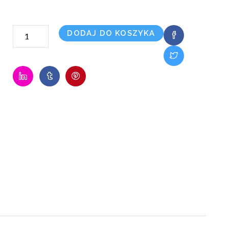
ilość
DODAJ DO KOSZYKA
450
Mb/s