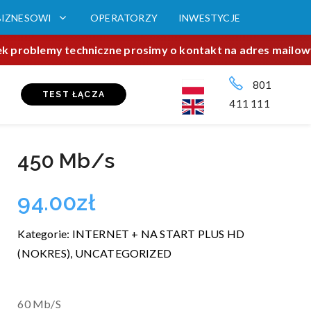
BIZNESOWI
OPERATORZY
INWESTYCJE
wiek problemy techniczne prosimy o kontakt na adres mailow
801
TEST ŁĄCZA
411 111
450 Mb/s
94.00
zł
Kategorie:
INTERNET + NA START PLUS HD
(NOKRES)
,
UNCATEGORIZED
60 Mb/S