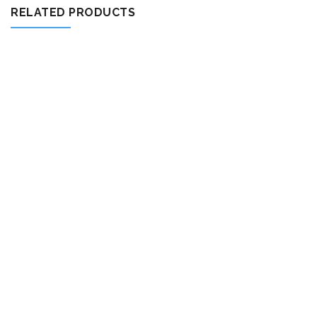
RELATED PRODUCTS
600 Mb/s
74.00
zł