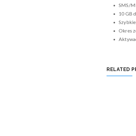
SMS/MM
10 GB d
Szybkie
Okres z
Aktywac
RELATED 