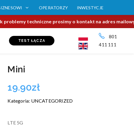
BIZNESOWI
OPERATORZY
INWESTYCJE
iek problemy techniczne prosimy o kontakt na adres mailowy
801
TEST ŁĄCZA
411 111
Mini
19.90
zł
Kategoria:
UNCATEGORIZED
LTE 5G