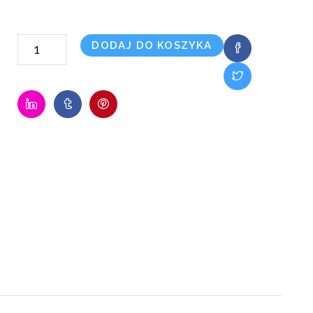
ilość
DODAJ DO KOSZYKA
700
Mb/s