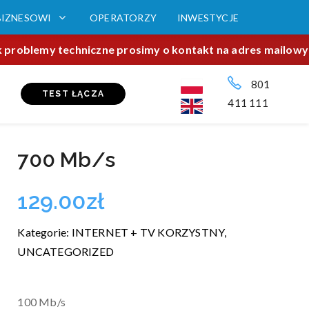
BIZNESOWI
OPERATORZY
INWESTYCJE
problemy techniczne prosimy o kontakt na adres mailowy bo
801
TEST ŁĄCZA
411 111
700 Mb/s
129.00
zł
Kategorie:
INTERNET + TV KORZYSTNY
,
UNCATEGORIZED
100 Mb/s