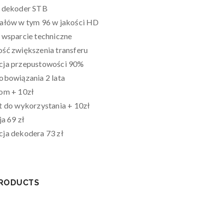
 dekoder STB
ałów w tym 96 w jakości HD
 wsparcie techniczne
ść zwiększenia transferu
ja przepustowości 90%
obowiązania 2 lata
om + 10zł
t do wykorzystania + 10zł
ja 69 zł
ja dekodera 73 zł
PRODUCTS