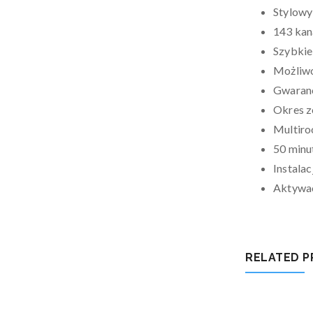
Stylowy
143 kan
Szybkie
Możliwo
Gwaranc
Okres z
Multiro
50 minu
Instalac
Aktywac
RELATED 