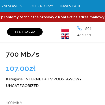
BIZNESOWI
OPERATORZY
INWESTYCJE
ek problemy techniczne prosimy o kontakt na adres mailowy
801
TEST ŁĄCZA
411 111
700 Mb/s
107.00
zł
Kategorie:
INTERNET + TV PODSTAWOWY
,
UNCATEGORIZED
100 Mb/s