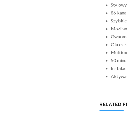
Stylowy
86 kana
Szybkie
Możliwo
Gwaranc
Okres z
Multiro
50 minu
Instalac
Aktywac
RELATED 