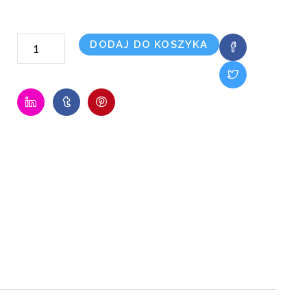
ilość
DODAJ DO KOSZYKA
700
Mb/s