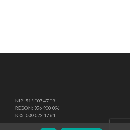
NIP: 513 007 47 03
REGON: 356 900 096
KRS: 000 022 47 84