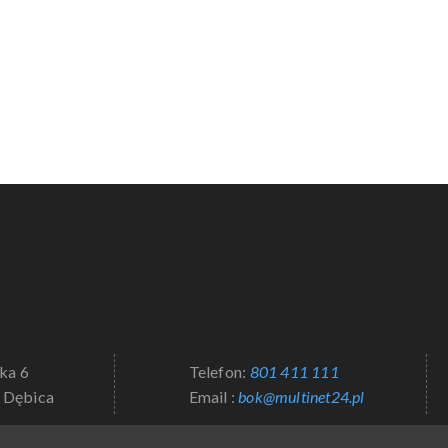
79.00
zł
tka 6
Telefon:
801 411 111
 Dębica
Email :
bok@multinet24.pl