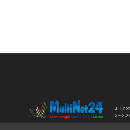
ul. Kró
39-200