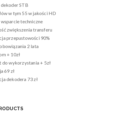
 dekoder STB
łów w tym 55 w jakości HD
 wsparcie techniczne
ść zwiększenia transferu
ja przepustowości 90%
obowiązania 2 lata
om + 10zł
t do wykorzystania + 5zł
ja 69 zł
ja dekodera 73 zł
PRODUCTS